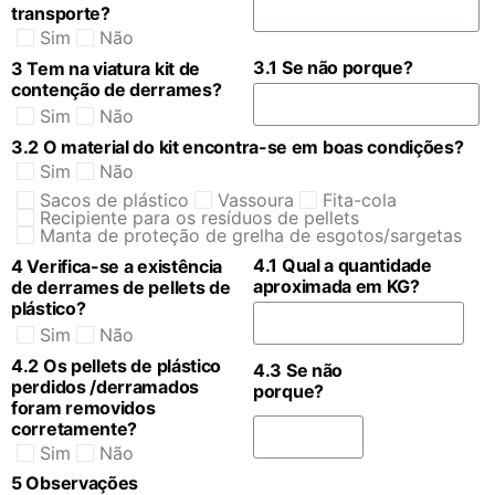
transporte?
Sim
Não
3.1 Se não porque?
3 Tem na viatura kit de
contenção de derrames?
Sim
Não
3.2 O material do kit encontra-se em boas condições?
Sim
Não
Sacos de plástico
Vassoura
Fita-cola
Recipiente para os resíduos de pellets
Manta de proteção de grelha de esgotos/sargetas
4.1 Qual a quantidade
4 Verifica-se a existência
aproximada em KG?
de derrames de pellets de
plástico?
Sim
Não
4.2 Os pellets de plástico
4.3 Se não
perdidos /derramados
porque?
foram removidos
corretamente?
Sim
Não
5 Observações