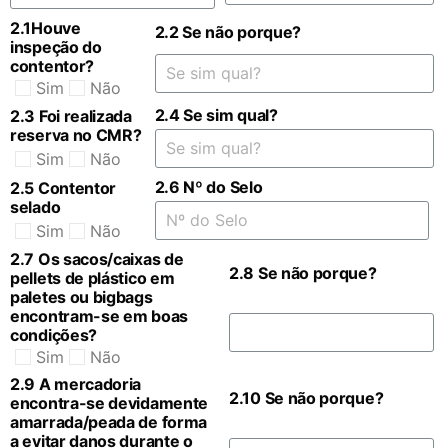
2.1Houve
2.2 Se não porque?
inspeção do
contentor?
Sim
Não
2.4 Se sim qual?
2.3 Foi realizada
reserva no CMR?
Sim
Não
2.6 Nº do Selo
2.5 Contentor
selado
Sim
Não
2.7 Os sacos/caixas de
2.8 Se não porque?
pellets de plástico em
paletes ou bigbags
encontram-se em boas
condições?
Sim
Não
2.9 A mercadoria
2.10 Se não porque?
encontra-se devidamente
amarrada/peada de forma
a evitar danos durante o